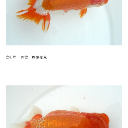
立行司 吟雪 奥住俊克