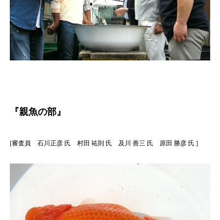
『親魚の部』
[審査員 石川正彦 氏 村田 祐則 氏 及川 善三 氏 原田 勝彦 氏 ]