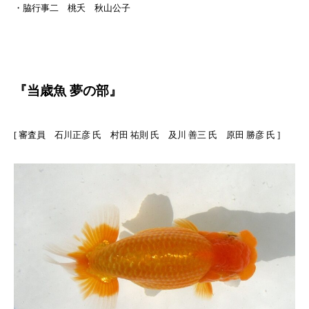
・脇行事二 桃夭 秋山公子
『当歳魚 夢の部』
[ 審査員 石川正彦 氏 村田 祐則 氏 及川 善三 氏 原田 勝彦 氏 ]