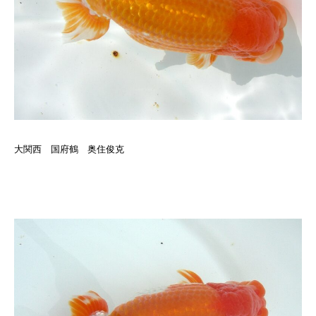
大関西 国府鶴 奥住俊克