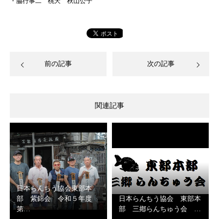
・脇行事二 桃夭 秋山公子
前の記事
次の記事
関連記事
日本らんちう協会東部本
部 紫錦会 令和５年度
日本らんちう協会 東部本
第…
部 三鄕らんちゅう会 …