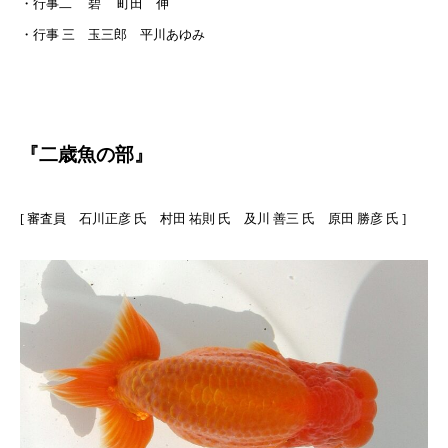
・行事二 碧 町田 伸
・行事 三 玉三郎 平川あゆみ
『二歳魚の部』
[ 審査員 石川正彦 氏 村田 祐則 氏 及川 善三 氏 原田 勝彦 氏 ]