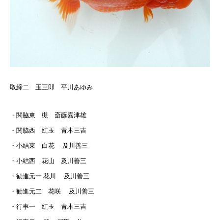
取締二 玉三郎 平川あゆみ
・関脇東 槻 斎藤嘉津雄
・関脇西 紅玉 青木三吉
・小結東 白花 及川善三
・小結西 花山 及川善三
・勧進元一 花川 及川善三
・勧進元二 花咲 及川善三
・行事一 紅玉 青木三吉