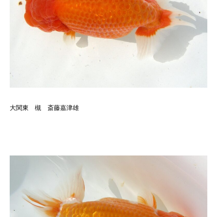
大関東 槻 斎藤嘉津雄