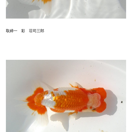
取締一 彩 荘司三郎