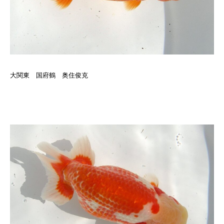
大関東 国府鶴 奥住俊克