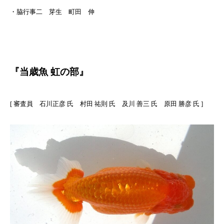
・脇行事二 芽生 町田 伸
『当歳魚 虹の部』
[ 審査員 石川正彦 氏 村田 祐則 氏 及川 善三 氏 原田 勝彦 氏 ]