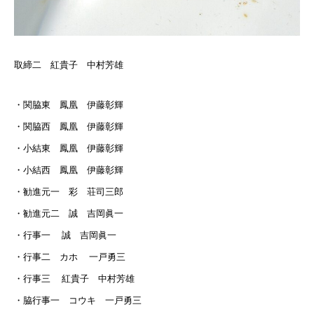
取締二 紅貴子 中村芳雄
・関脇東 鳳凰 伊藤彰輝
・関脇西 鳳凰 伊藤彰輝
・小結東 鳳凰 伊藤彰輝
・小結西 鳳凰 伊藤彰輝
・勧進元一 彩 荘司三郎
・勧進元二 誠 吉岡眞一
・行事一 誠 吉岡眞一
・行事二 カホ 一戸勇三
・行事三 紅貴子 中村芳雄
・脇行事一 コウキ 一戸勇三