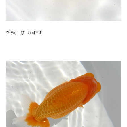
立行司 彩 荘司三郎