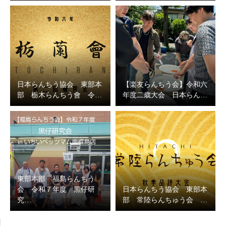
日本らんちう協会 東部本
【楽友らんちう会】令和六
部 栃木らんちう會 令…
年度二歳大会 日本らん…
東部本部 福島らんちう
会 令和７年度 黒仔研
日本らんちう協会 東部本
究…
部 常陸らんちゅう会 …