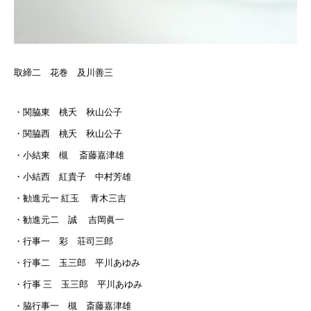
取締二 花巻 及川善三
・関脇東 桃夭 秋山公子
・関脇西 桃夭 秋山公子
・小結東 槻 斎藤嘉津雄
・小結西 紅貴子 中村芳雄
・勧進元一 紅玉 青木三吉
・勧進元二 誠 吉岡眞一
・行事一 彩 荘司三郎
・行事二 玉三郎 平川あゆみ
・行事 三 玉三郎 平川あゆみ
・脇行事一 槻 斎藤嘉津雄