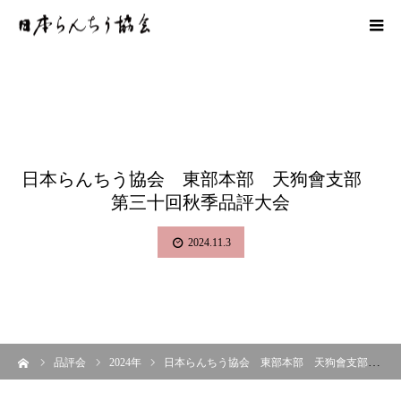
日本らんちう協会 東部本部 天狗會支部
第三十回秋季品評大会
2024.11.3
ーム
品評会
2024年
日本らんちう協会 東部本部 天狗會支部 第三十回秋季品評大会