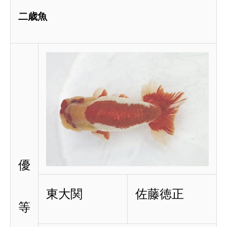
二歳魚
優
東大関
佐藤徳正
等