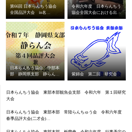
第66回 日本らんちう協会
令和六年度 日本らんちう
全国品評大会 in名…
協会全国大会における出…
日本らんちう協会 中部本
部 静岡県支部 静らん…
紫錦会 第二回 研究会
日本らんちう協会 東部本部観魚会支部 令和六年 第１回研究
大会
日本らんちう協会 東部本部 常陸らんちゅう会 令和六年度
春季品評大会(二才会)…
日本らんちう協会 東部本部 栃蘭會 令和六年度 行事予定の