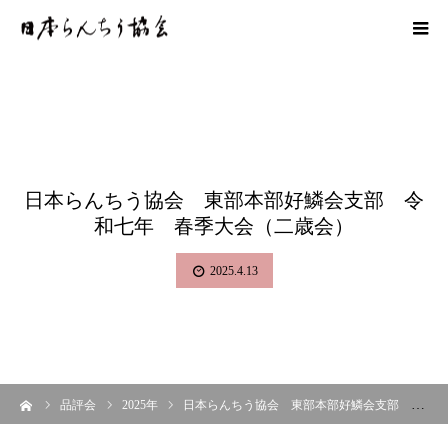
日本らんちう協会 東部本部好鱗会支部 令
和七年 春季大会（二歳会）
2025.4.13
ーム
品評会
2025年
日本らんちう協会 東部本部好鱗会支部 令和七年 春季大会（二歳会）