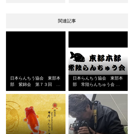
関連記事
日本らんちう協会 東部本
日本らんちう協会 東部本
部 紫錦会 第７３回 …
部 常陸らんちゅう会 …