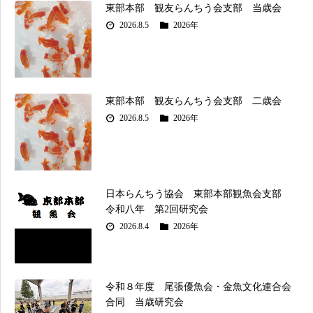
東部本部 観友らんちう会支部 当歳会
2026.8.5
2026年
東部本部 観友らんちう会支部 二歳会
2026.8.5
2026年
日本らんちう協会 東部本部観魚会支部
令和八年 第2回研究会
2026.8.4
2026年
令和８年度 尾張優魚会・金魚文化連合会
合同 当歳研究会