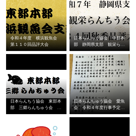
令和４年度 横浜観魚会
日本らんちう協会 中部本
第１１０回品評大会
部 静岡県支部 観栄ら…
日本らんちう協会 東部本
日本らんちゅう協会 愛魚
部 三郷らんちゅう会 …
会 令和４年度行事予定…