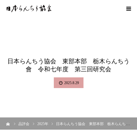
日本らんちう協会 東部本部 栃木らんちう
會 令和七年度 第三回研究会
2025.8.29
ーム
品評会
2025年
日本らんちう協会 東部本部 栃木らんちう會 令和七年度 第三回研究会