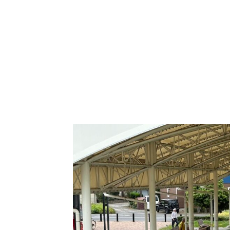
ホーム
品評会
2025年
第70回 名古屋金魚愛好会 品評大