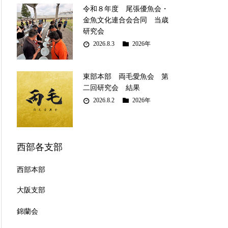
令和８年度 尾張優魚会・
金魚文化連合会合同 当歳
研究会
2026.8.3
2026年
東部本部 両毛愛魚会 第
二回研究会 結果
2026.8.2
2026年
西部各支部
西部本部
大阪支部
錦蘭会