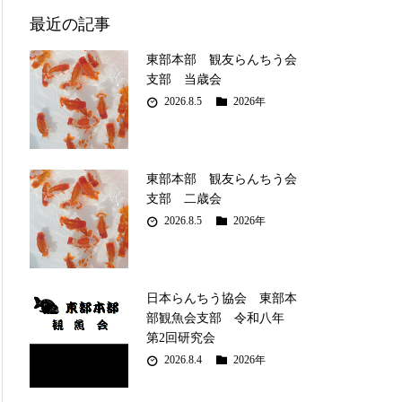
最近の記事
東部本部 観友らんちう会
支部 当歳会
2026.8.5
2026年
東部本部 観友らんちう会
支部 二歳会
2026.8.5
2026年
日本らんちう協会 東部本
部観魚会支部 令和八年
第2回研究会
2026.8.4
2026年