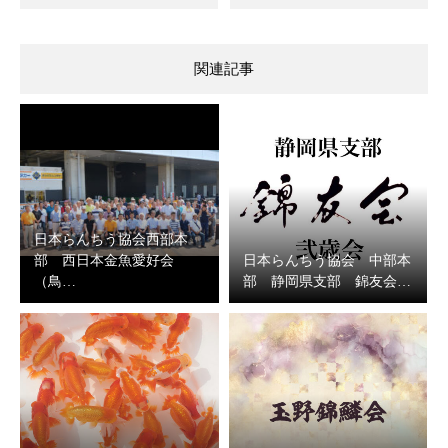
関連記事
日本らんちう協会西部本
部 西日本金魚愛好会
日本らんちう協会 中部本
（鳥…
部 静岡県支部 錦友会…