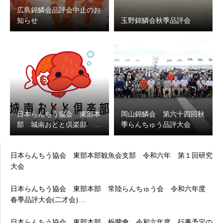
広島錦鱗会品評会中止のお
知らせ
玉野錦鱗会秋季品評会
日本らんちう協会 東部本
岡山錦鱗会 第六十四回秋
部 城南おとと倶楽部 …
季らんちゅう品評大会
日本らんちう協会 東部本部観魚会支部 令和六年 第１回研究
大会
日本らんちう協会 東部本部 常陸らんちゅう会 令和六年度
春季品評大会(二才会)…
日本らんちう協会 東部本部 栃蘭會 令和六年度 行事予定の