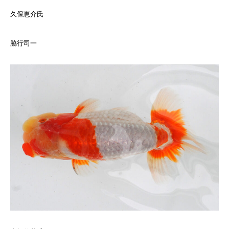
久保恵介氏
脇行司一