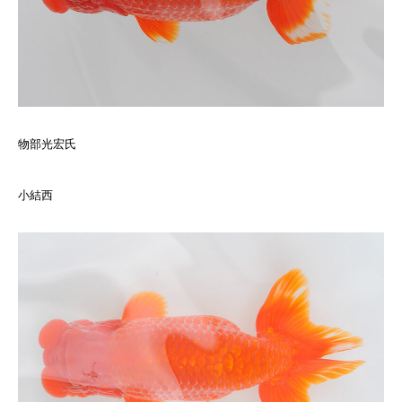
物部光宏氏
小結西