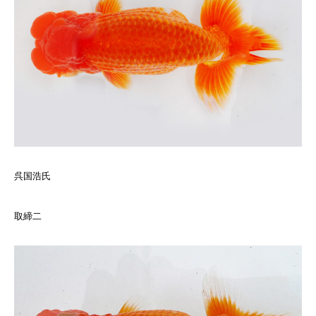
呉国浩氏
取締二