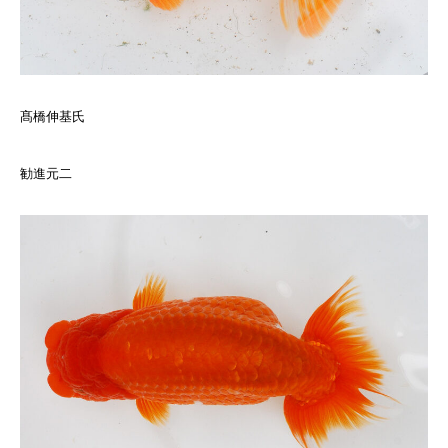
髙橋伸基氏
勧進元二