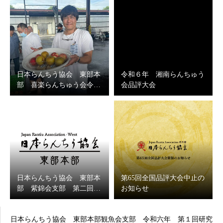
日本らんちう協会 東部本
令和６年 湘南らんちゅう
部 喜楽らんちゅう会令…
会品評大会
日本らんちう協会 東部本
第65回全国品評大会中止の
部 紫錦会支部 第二回…
お知らせ
日本らんちう協会 東部本部観魚会支部 令和六年 第１回研究