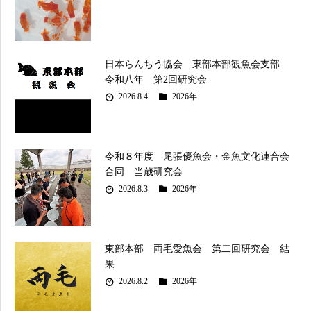
日本らんちう協会 東部本部観魚会支部
令和八年 第2回研究会
2026.8.4
2026年
令和８年度 尾張優魚会・金魚文化連合会
合同 当歳研究会
2026.8.3
2026年
東部本部 両毛愛魚会 第二回研究会 結
果
2026.8.2
2026年