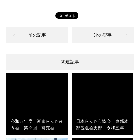
前の記事
次の記事
関連記事
令和５年度 湘南らんちゅ
日本らんちう協会 東部本
う会 第２回 研究会
部観魚会支部 令和五年…