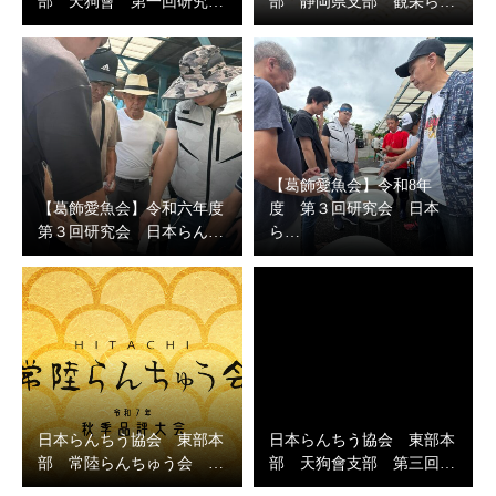
部 天狗會 第一回研究…
部 静岡県支部 観栄ら…
【葛飾愛魚会】令和8年
【葛飾愛魚会】令和六年度
度 第３回研究会 日本
第３回研究会 日本らん…
ら…
日本らんちう協会 東部本
日本らんちう協会 東部本
部 常陸らんちゅう会 …
部 天狗會支部 第三回…