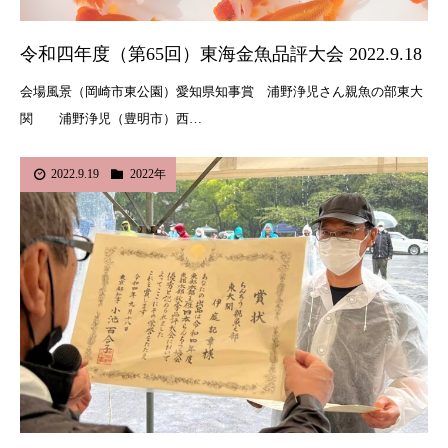
令和四年度（第65回）東海金魚品評大会 2022.9.18
会場風景（岡崎市東公園）愛知県知事賞 浦野浄児さん親魚の部東大
関 浦野浄児（豊明市）西…
2022.9.19
2022年