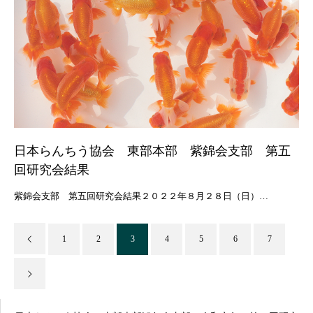
日本らんちう協会 東部本部 紫錦会支部 第五
回研究会結果
紫錦会支部 第五回研究会結果２０２２年８月２８日（日）…
1
2
3
4
5
6
7