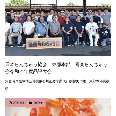
日本らんちゅう協会 東部本部 喜楽らんちゅう
会令和４年度品評大会
集合写真飯塚博会長挨拶石川正彦宗家代行挨拶矢作雄一東部本部長挨
拶…
2022.9.11
2022年