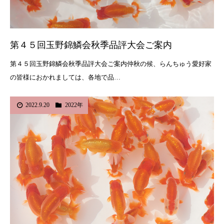
第４５回玉野錦鱗会秋季品評大会ご案内
第４５回玉野錦鱗会秋季品評大会ご案内仲秋の候、らんちゅう愛好家
の皆様におかれましては、各地で品…
2022.9.20
2022年