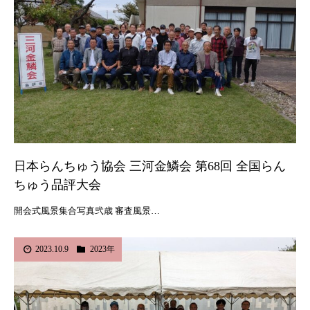
日本らんちゅう協会 三河金鱗会 第68回 全国らん
ちゅう品評大会
開会式風景集合写真弐歳 審査風景…
2023.10.9
2023年