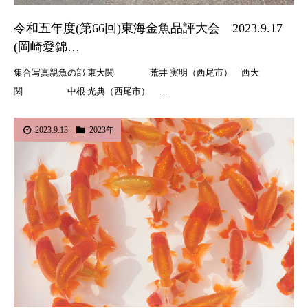
令和五年度(第66回)東海金魚品評大会 2023.9.17
(岡崎愛錦…
集合写真親魚の部 東大関 荒井 実明（西尾市） 西大
関 中根 光典（西尾市） …
2023.9.13
2023年