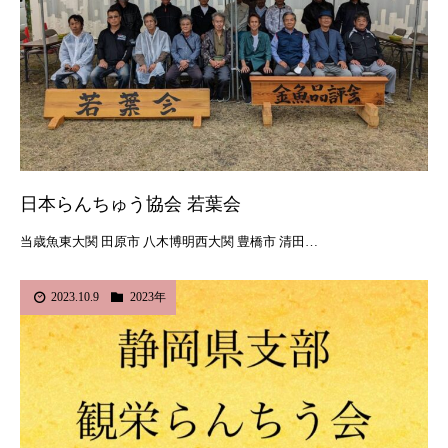
日本らんちゅう協会 若葉会
当歳魚東大関 田原市 八木博明西大関 豊橋市 清田…
2023.10.9
2023年