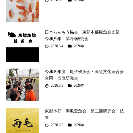
2026.8.5
2026年
日本らんちう協会 東部本部観魚会支部
令和八年 第2回研究会
2026.8.4
2026年
令和８年度 尾張優魚会・金魚文化連合会
合同 当歳研究会
2026.8.3
2026年
東部本部 両毛愛魚会 第二回研究会 結
果
2026.8.2
2026年