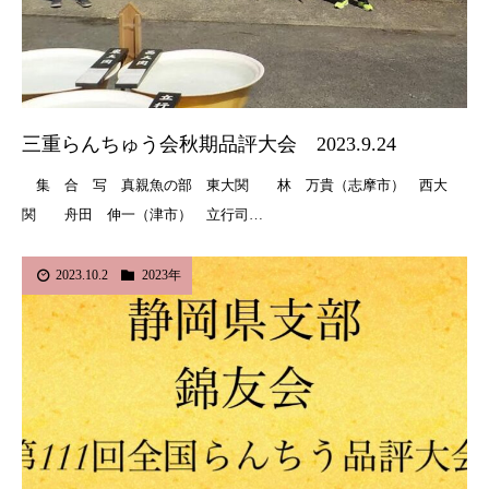
三重らんちゅう会秋期品評大会 2023.9.24
集 合 写 真親魚の部 東大関 林 万貴（志摩市） 西大
関 舟田 伸一（津市） 立行司…
2023.10.2
2023年