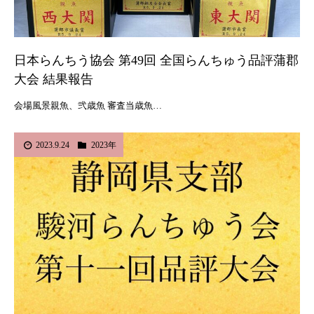
日本らんちう協会 第49回 全国らんちゅう品評蒲郡
大会 結果報告
会場風景親魚、弐歳魚 審査当歳魚…
2023.9.24
2023年