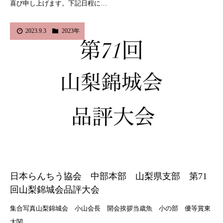
喜び申し上げます。下記日程に…
2023.9.3
2023年
日本らんちう協会 中部本部 山梨県支部 第71
回山梨錦城会品評大会
集合写真山梨錦城会 小山会長 開会挨拶当歳魚 小の部 優等賞東
大関…