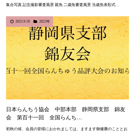
集合写真 記念撮影審査風景 親魚 二歳魚審査風景 当歳魚表彰式…
2023.9.10
2023年
日本らんちう協会 中部本部 静岡県支部 錦友
会 第百十一回 全国らんち…
初秋の候、会員の皆様におかれましては、ますます御健勝のこととお