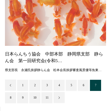
日本らんちう協会 中部本部 静岡県支部 静ら
ん会 第一回研究会(令和5…
県支部長 永瀬氏挨拶静らん会 松本会長挨拶審査風景優等魚東…
1
2
3
4
5
6
7
8
9
10
11