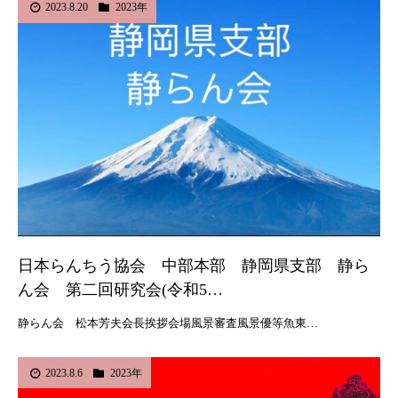
2023.8.20
2023年
日本らんちう協会 中部本部 静岡県支部 静ら
ん会 第二回研究会(令和5…
静らん会 松本芳夫会長挨拶会場風景審査風景優等魚東…
2023.8.6
2023年