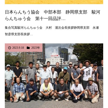
日本らんちう協会 中部本部 静岡県支部 駿河
らんちゅう会 第十一回品評…
集合写真駿河らんちゅう会 大村 瀧次会長挨拶静岡県支部 永瀬
智彦県支部長挨拶…
2023.9.18
2023年