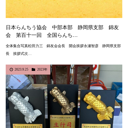
日本らんちう協会 中部本部 静岡県支部 錦友
会 第百十一回 全国らんち…
全体集合写真松田力三 錦友会会長 開会挨拶永瀬智彦 静岡県支部
長 挨拶式次…
2023.9.25
2023年