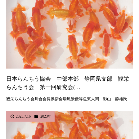
日本らんちう協会 中部本部 静岡県支部 観栄
らんちう会 第一回研究会(…
観栄らんちう会川合会長挨拶会場風景優等魚東大関 影山 静雄氏…
2023.7.16
2023年