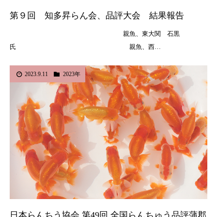
第９回 知多昇らん会、品評大会 結果報告
親魚、東大関 石黒
氏 親魚、西…
2023.9.11
2023年
日本らんちう協会 第49回 全国らんちゅう品評蒲郡