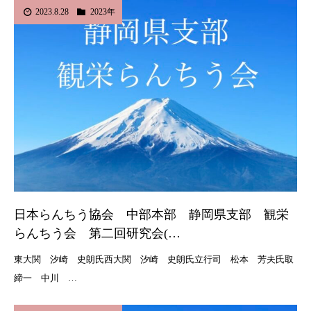
2023.8.28
2023年
日本らんちう協会 中部本部 静岡県支部 観栄
らんちう会 第二回研究会(…
東大関 汐崎 史朗氏西大関 汐崎 史朗氏立行司 松本 芳夫氏取
締一 中川 …