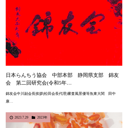
日本らんちう協会 中部本部 静岡県支部 錦友
会 第二回研究会(令和5年…
錦友会中川副会長挨拶(松田会長代理)審査風景優等魚東大関 田中
康…
2023.7.29
2023年