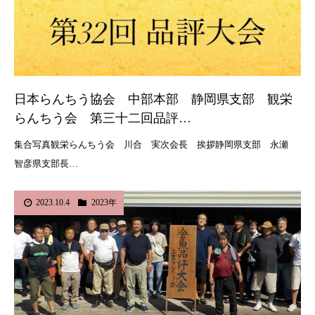
日本らんちう協会 中部本部 静岡県支部 観栄
らんちう会 第三十二回品評…
集合写真観栄らんちう会 川合 実次会長 挨拶静岡県支部 永瀬
智彦県支部長…
2023.10.4
2023年