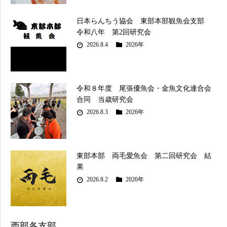
日本らんちう協会 東部本部観魚会支部
令和八年 第2回研究会
2026.8.4
2026年
令和８年度 尾張優魚会・金魚文化連合会
合同 当歳研究会
2026.8.3
2026年
東部本部 両毛愛魚会 第二回研究会 結
果
2026.8.2
2026年
西部各支部