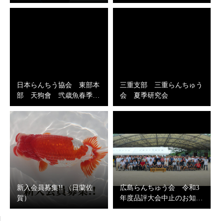
日本らんちう協会 東部本
三重支部 三重らんちゅう
部 天狗會 弐歳魚春季…
会 夏季研究会
新入会員募集!! （日蘭佐
広島らんちゅう会 令和3
賀）
年度品評大会中止のお知…