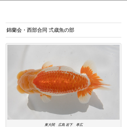
錦蘭会・西部合同 弍歳魚の部
東大関 広島 岩下 孝広