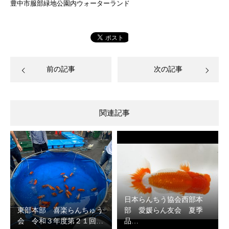
豊中市服部緑地公園内ウォーターランド
前の記事
次の記事
関連記事
日本らんちう協会西部本
東部本部 喜楽らんちゅう
部 愛媛らん友会 夏季
会 令和３年度第２１回…
品…