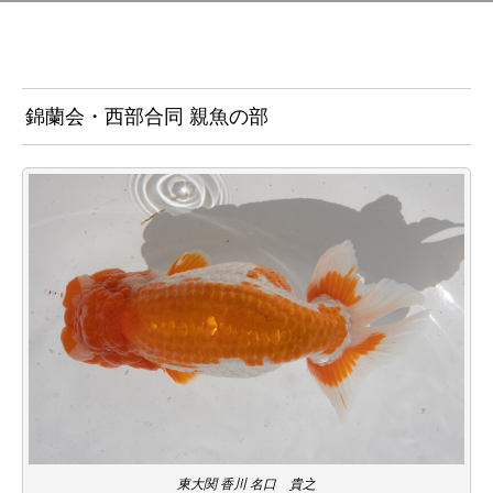
錦蘭会・西部合同 親魚の部
東大関 香川 名口 貴之