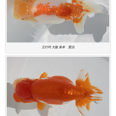
立行司 大阪 泉本 憲治