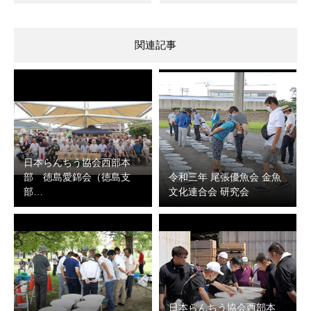
関連記事
日本らんちう協会西部本
部 徳島愛錦会（徳島支
令和三年 尾張優魚会 金魚
部…
文化連合会 研究会
日本らんちう協会西部本