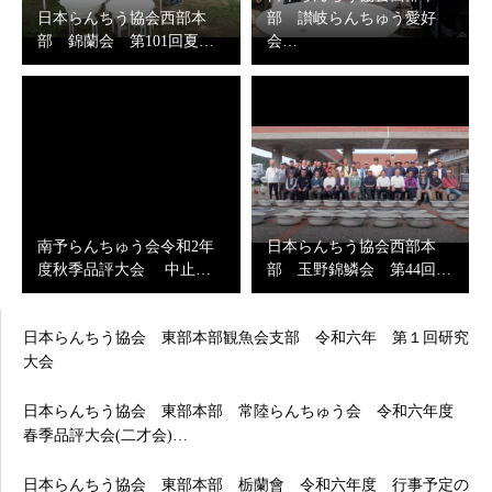
日本らんちう協会西部本
部 讃岐らんちゅう愛好
部 錦蘭会 第101回夏…
会…
南予らんちゅう会令和2年
日本らんちう協会西部本
度秋季品評大会 中止…
部 玉野錦鱗会 第44回…
日本らんちう協会 東部本部観魚会支部 令和六年 第１回研究
大会
日本らんちう協会 東部本部 常陸らんちゅう会 令和六年度
春季品評大会(二才会)…
日本らんちう協会 東部本部 栃蘭會 令和六年度 行事予定の