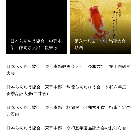
日本らんちう協会 中部本
第六十八回 全国品評大会
部 静岡県支部 観栄ら…
動画
日本らんちう協会 東部本部観魚会支部 令和六年 第１回研究
大会
日本らんちう協会 東部本部 常陸らんちゅう会 令和六年度
春季品評大会(二才会)…
日本らんちう協会 東部本部 栃蘭會 令和六年度 行事予定の
ご案内
日本らんちう協会 東部本部 令和五年度品評大会のお知らせ