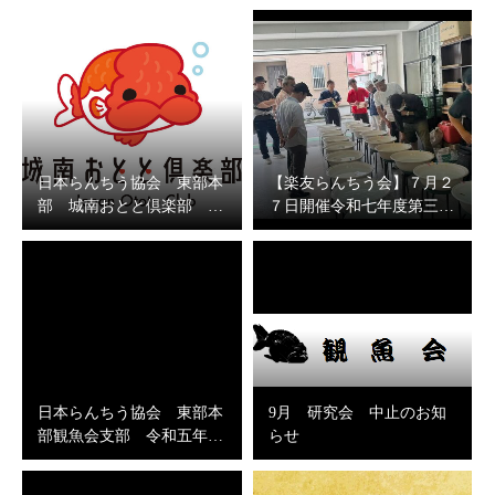
日本らんちう協会 東部本
【楽友らんちう会】７月２
部 城南おとと倶楽部 …
７日開催令和七年度第三…
日本らんちう協会 東部本
9月 研究会 中止のお知
部観魚会支部 令和五年…
らせ