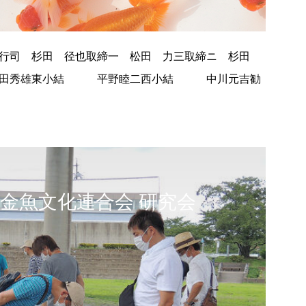
立行司 杉田 径也取締一 松田 力三取締ニ 杉田
田秀雄東小結 平野睦二西小結 中川元吉勧
 金魚文化連合会 研究会