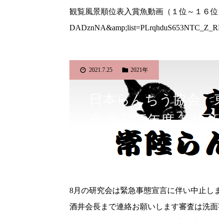
観覧風景順位表入賞魚動画（１位～１６位）https://w
DADznNA&amp;list=PLrqhduS653NTC_
2021.7.25
2021年
日本らんちう協会 
会 令和三年度 第1回
8月の研究会は緊急事態宣言に伴い中止し
酒井会長まで連絡お願いします審査は洗面