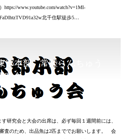
ww.youtube.com/watch?v=1MI-
Z_RFaDIhtzTVD91a32w北千住駅徒歩5…
東部本部 常陸らんちゅう
研究会
ます研究会と大会の出席は、必ず毎回１週間前には、
審査のため、出品魚は2匹まででお願いします。 会