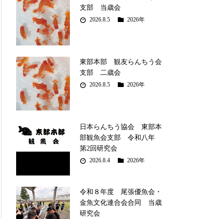
支部 当歳会
2026.8.5
2026年
東部本部 観友らんちう会
支部 二歳会
2026.8.5
2026年
日本らんちう協会 東部本
部観魚会支部 令和八年
第2回研究会
2026.8.4
2026年
令和８年度 尾張優魚会・
金魚文化連合会合同 当歳
研究会