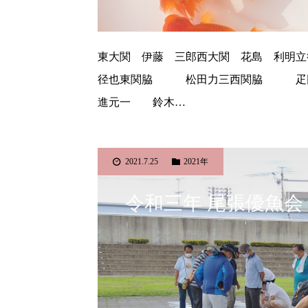
東大関 伊藤 三郎西大関 花島 利明
径也東関脇 松田力三西関脇 疋
進元一 鈴木…
2021.7.25
2021年
令和三年 尾張優魚会