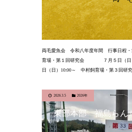
両毛愛魚会 令和八年度年間 行事日程・
育場・第１回研究会 ７月５日（日）
日（日）10:00～ 中村飼育場・第
2026.3.5
2026年
東部本部 福島らん