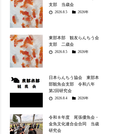
支部 当歳会
2026.8.5
2026年
東部本部 観友らんちう会
支部 二歳会
2026.8.5
2026年
日本らんちう協会 東部本
部観魚会支部 令和八年
第2回研究会
2026.8.4
2026年
令和８年度 尾張優魚会・
金魚文化連合会合同 当歳
研究会