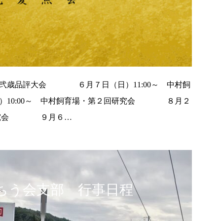
弐歳品評大会 ６月７日（日）11:00～ 中村飼
10:00～ 中村飼育場・第２回研究会 ８月２
３回研究会 ９月６…
ちう会支部 行事日程