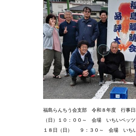
福島らんちう会支部 令和８年度 行
（日）１０：００～ 会場 いちいペッ
１８日（日） ９：３０～ 会場 いち