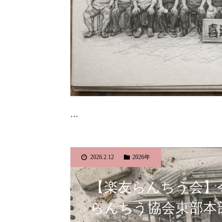
…
2026.2.12
2026年
【楽友らんちう会】
らんちう協会東部本