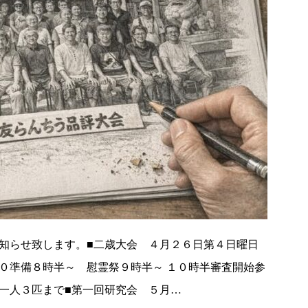
知らせ致します。■二歳大会 ４月２６日第４日曜日
０準備８時半～ 慰霊祭９時半～ １０時半審査開始参
一人３匹まで■第一回研究会 ５月…