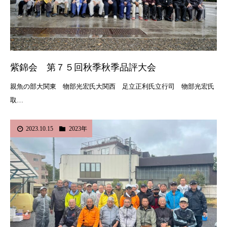
紫錦会 第７５回秋季秋季品評大会
親魚の部大関東 物部光宏氏大関西 足立正利氏立行司 物部光宏氏
取…
2023.10.15
2023年