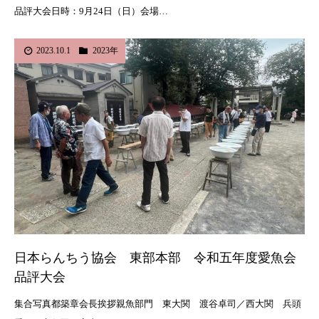
品評大会日時：9月24日（日）会場…
2023.10.1
2023年
日本らんちう協会 東部本部 令和五年度愛魚会
品評大会
集合写真都築章会長挨拶親魚部門 東大関 渡谷卓司／西大関 兵頭