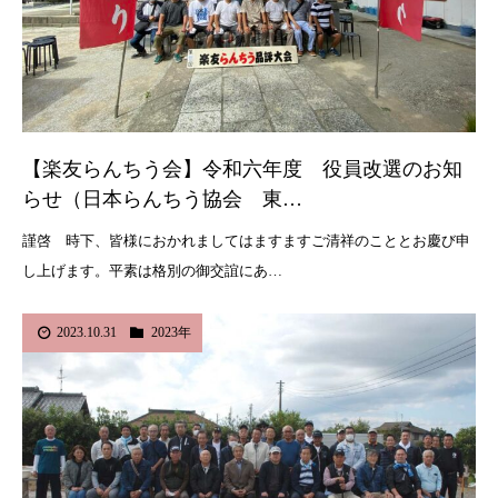
【楽友らんちう会】令和六年度 役員改選のお知
らせ（日本らんちう協会 東…
謹啓 時下、皆様におかれましてはますますご清祥のこととお慶び申
し上げます。平素は格別の御交誼にあ…
2023.10.31
2023年