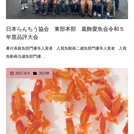
日本らんちう協会 東部本部 葛飾愛魚会令和５
年度品評大会
番付表親魚部門優等入賞者 入賞魚動画二歳魚部門優等入賞者 入賞
魚動画当歳魚部門優…
2023.10.9
2023年