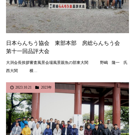
日本らんちう協会 東部本部 房総らんちう会
第十一回品評大会
大渕会長挨拶審査風景会場風景親魚の部東大関 野嶋 隆一 氏
西大関 横…
2023.10.21
2023年