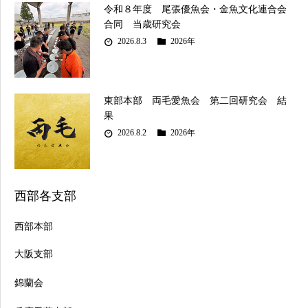
令和８年度 尾張優魚会・金魚文化連合会
合同 当歳研究会
2026.8.3
2026年
東部本部 両毛愛魚会 第二回研究会 結
果
2026.8.2
2026年
西部各支部
西部本部
大阪支部
錦蘭会