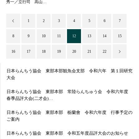
秀一／立行司 高山…
1
2
3
4
5
6
7
8
9
10
11
12
13
14
15
16
17
18
19
20
21
22
日本らんちう協会 東部本部観魚会支部 令和六年 第１回研究
大会
日本らんちう協会 東部本部 常陸らんちゅう会 令和六年度
春季品評大会(二才会)…
日本らんちう協会 東部本部 栃蘭會 令和六年度 行事予定の
ご案内
日本らんちう協会 東部本部 令和五年度品評大会のお知らせ