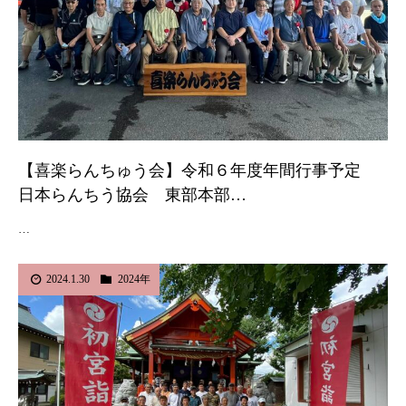
【喜楽らんちゅう会】令和６年度年間行事予定
日本らんちう協会 東部本部…
…
2024.1.30
2024年