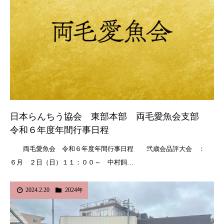
日本らんちう協会 東部本部 両毛愛魚会支部
令和６年度年間行事日程
両毛愛魚会 令和６年度年間行事日程 弐歳会品評大会 ：
６月 ２日（日）１１：００～ 中村飼…
2024.2.20
2024年