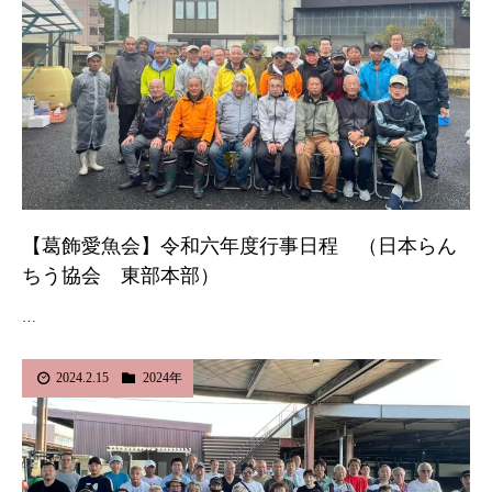
【葛飾愛魚会】令和六年度行事日程 （日本らん
ちう協会 東部本部）
…
2024.2.15
2024年