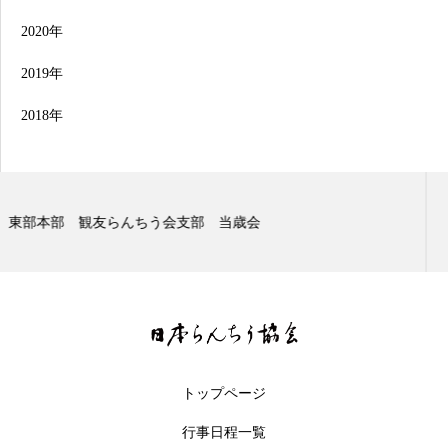
2020年
2019年
2018年
東部本部 観友らんちう会支部 二歳会
トップページ
行事日程一覧
行事日程
品評会一覧
お問合せ