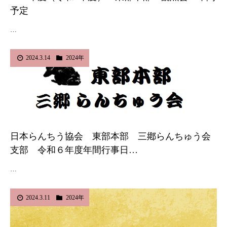
予定
…
2024.3.14
2024年
日本らんちう協会 東部本部 三鄕らんちゅう会
支部 令和６年度年間行事日…
…
2024.3.11
2024年