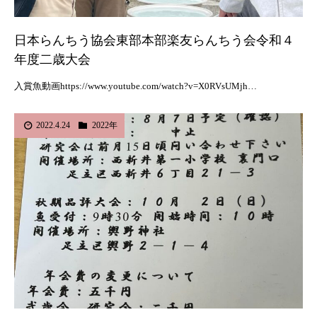
日本らんちう協会東部本部楽友らんちう会令和４
年度二歳大会
入賞魚動画https://www.youtube.com/watch?v=X0RVsUMjh…
2022.4.24
2022年