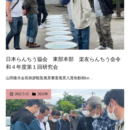
日本らんちう協会 東部本部 楽友らんちう会令
和４年度第１回研究会
山田隆夫会長挨拶観覧風景審査風景入賞魚動画htt…
2022.5.15
2022年