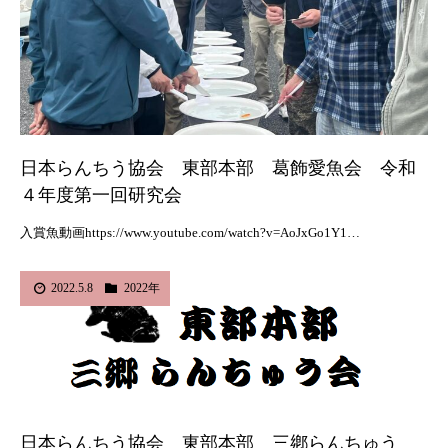
日本らんちう協会 東部本部 葛飾愛魚会 令和
４年度第一回研究会
入賞魚動画https://www.youtube.com/watch?v=AoJxGo1Y1…
2022.5.8
2022年
日本らんちう協会 東部本部 三鄕らんちゅう