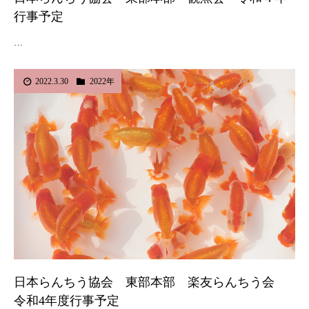
行事予定
…
2022.3.30
2022年
日本らんちう協会 東部本部 楽友らんちう会
令和4年度行事予定