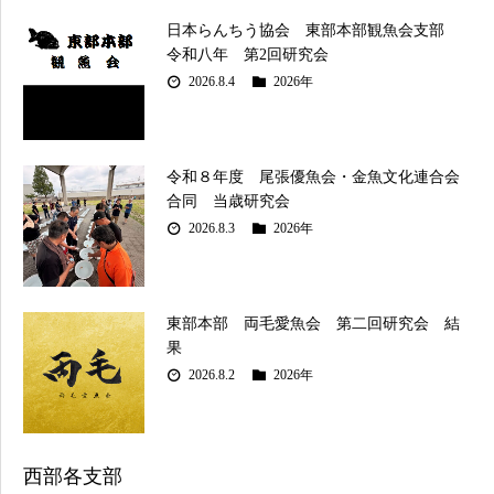
日本らんちう協会 東部本部観魚会支部
令和八年 第2回研究会
2026.8.4
2026年
令和８年度 尾張優魚会・金魚文化連合会
合同 当歳研究会
2026.8.3
2026年
東部本部 両毛愛魚会 第二回研究会 結
果
2026.8.2
2026年
西部各支部