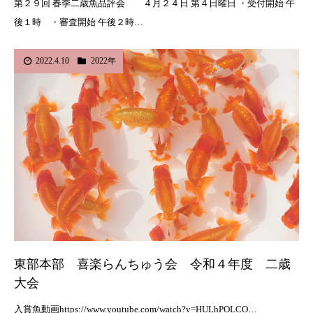
第２９回 春季二歳魚品評会 ４月２４日 第４日曜日 ・受付開始 午
後１時 ・審査開始 午後２時…
2022.4.10
2022年
東部本部 喜楽らんちゅう会 令和４年度 二歳
大会
入賞魚動画https://www.youtube.com/watch?v=HULhPOLCO…