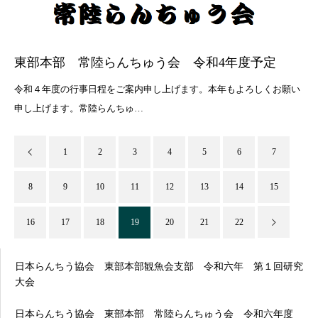
東部本部 常陸らんちゅう会 令和4年度予定
令和４年度の行事日程をご案内申し上げます。本年もよろしくお願い
申し上げます。常陸らんちゅ…
1
2
3
4
5
6
7
8
9
10
11
12
13
14
15
16
17
18
19
20
21
22
日本らんちう協会 東部本部観魚会支部 令和六年 第１回研究
大会
日本らんちう協会 東部本部 常陸らんちゅう会 令和六年度