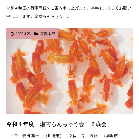
令和４年度の行事日程をご案内申し上げます。本年もよろしくお願い
申し上げます。楽友らんちう会 …
2022.3.28
東部本部
令和４年度 湘南らんちゅう会 ２歳会
１位 安田 英一 （川崎市） ２位 荒井 宣裕 （藤沢市）…