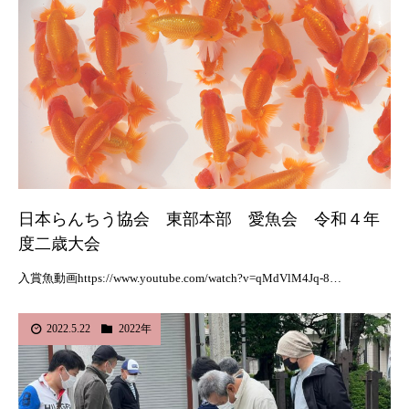
日本らんちう協会 東部本部 愛魚会 令和４年
度二歳大会
入賞魚動画https://www.youtube.com/watch?v=qMdVlM4Jq-8…
2022.5.22
2022年